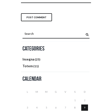
Categories
Insegna
(25)
Totem
(11)
Calendar
L
M
M
G
V
S
D
1
2
3
4
5
6
7
8
9