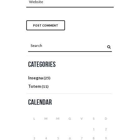
Categories
Insegna
(25)
Totem
(11)
Calendar
L
M
M
G
V
S
D
1
2
3
4
5
6
7
8
9